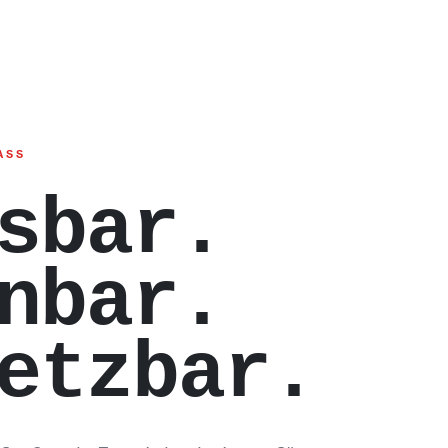
ASS
sbar.
nbar.
etzbar.